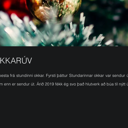
AKKARÚV
esta frá stundinni okkar. Fyrsti þáttur Stundarinnar okkar var sendu
em enn er sendur út. Árið 2019 fékk ég svo það hlutverk að búa til nýtt út