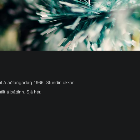
r út á aðfangadag 1966. Stundin okkar
lit á þáttinn.
Sjá hér.