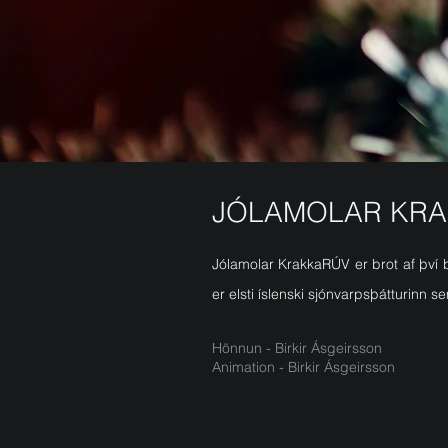
JÓLAMOLAR KR
Jólamolar KrakkaRÚV er brot af því b
er elsti íslenski sjónvarpsþátturinn s
Hönnun - Birkir Ásgeirsson
Animation - Birkir Ásgeirsson