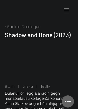
< Back to Catalogue
Shadow and Bone (2023)
8 x 1h | Enska | Netflix
Dularfull öfl leggja á ráðin gegn
munaðarlausu kortagerðarkonunni
Alinu Starkov þegar hún afhjúpar
óvenjulega krafta sem gætu breytt