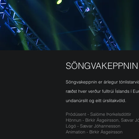
SÖNGVAKEPPNIN
Söngvakeppnin er árlegur tónlistarvi
ræðst hver verður fulltrúi Íslands í
undanúrslit og eitt úrslitakvöld.
Pródúsent - Salóme Þorkelsdóttir
Hönnun - Birkir Ásgeirsson, Sævar 
Lógó - Sævar Jóhannesson
Animation - Birkir Ásgeirsson