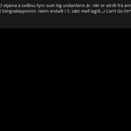
LED skjáina á sviðinu fyrir sum lög undanfarin ár. Hér er atriði frá 
í Söngvakeppninni. Hann endaði í 5. sæti með lagið, „I Can't Go On“.