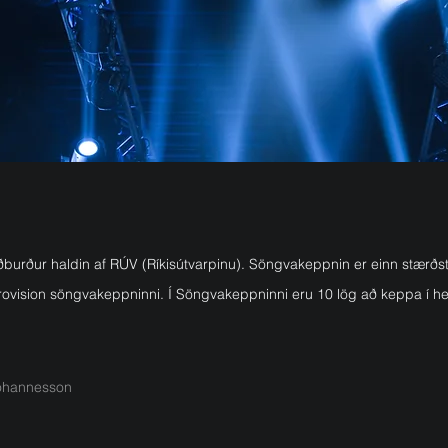
ðburður haldin af RÚV (Ríkisútvarpinu). Söngvakeppnin er einn stærðst
 Eurovision söngvakeppninni. Í Söngvakeppninni eru 10 lög að keppa í h
Jóhannesson