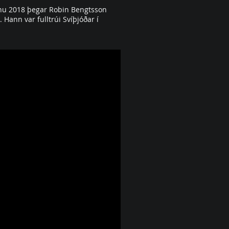
árinu 2018 þegar Robin Bengtsson
 Hann var fulltrúi Svíþjóðar í