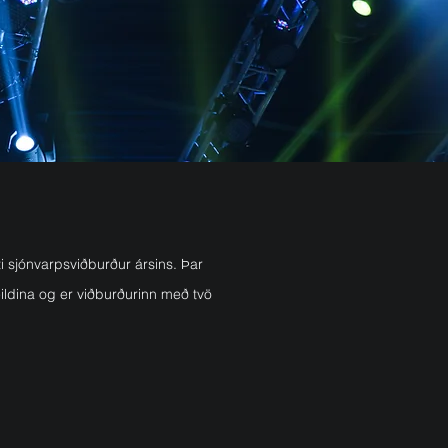
i sjónvarpsviðburður ársins. Þar
eildina og er viðburðurinn með tvö